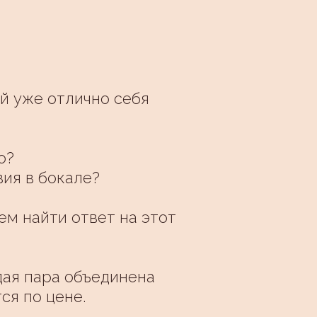
й уже отлично себя
о?
вия в бокале?
ем найти ответ на этот
дая пара объединена
ся по цене.