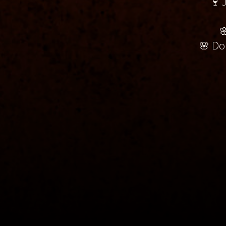
🍷 

🌸 Do