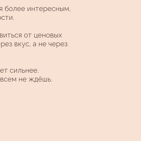
ся более интересным,
сти.
виться от ценовых
ез вкус, а не через
ет сильнее.
овсем не ждёшь.