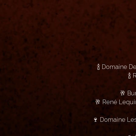
🍾 Domaine D
🍾
🥂 Bu
🥂 René Lequi
🍷 Domaine Les