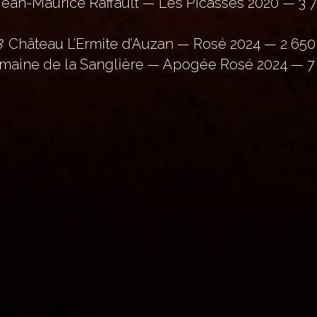
Jean-Maurice Raffault — Les Picasses 2020 — 3 7
 Château L’Ermite d’Auzan — Rosé 2024 — 2 650
maine de la Sanglière — Apogée Rosé 2024 — 7