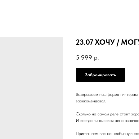
23.07 ХОЧУ / МОГ
5 999
р.
Забронировать
Возвращаем наш формат интеракти
зарекомендовал.
Сколько на самом деле стоит хор
И всегда ли высокая цена означае
Приглашаем вас на необычную сле