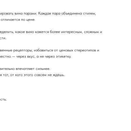
тировать вина парами. Каждая пара объединена стилем,
 отличается по цене.
еделить, какое вино кажется более интересным, сложным и
сти.
венные рецепторы, избавиться от ценовых стереотипов и
естно — через вкус, а не через этикетку.
ительно впечатляет сильнее.
 тот, от кого этого совсем не ждёшь.
сть.