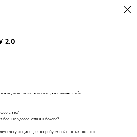
У 2.0
вной дегустации, который уже отлично себя
ошее вино?
т больше удовольствия в бокале?
пую дегустацию, где попробуем найти ответ на этот